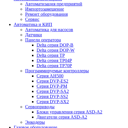
Автоматизация предприятий
Импортозамещение
Ремонт оборудования
Сервис
Автоматика и КИП
Автоматика для насосов
Датчики
Панели оператора
Delta серия DOP-B
Delta серия DOP-W
Delta серия TP
Delta серия TP04P
Delta серия TP70P
Программируемые контроллеры
Серия AH500
Серия DVP-ES2
Серия DVP-PM
Серия DVP-SA2
Серия DVP-SS2
Серия DVP-SX2
Сервоприводы
Блоки управления серия ASD-A2
Двигатели серия ASD-A2
Энкодеры
Газовое оборудование