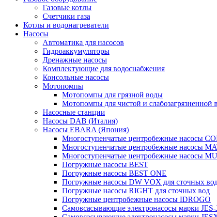
Газовые котлы
Счетчики газа
Котлы и водонагреватели
Насосы
Автоматика для насосов
Гидроаккумуляторы
Дренажные насосы
Комплектующие для водоснабжения
Консольные насосы
Мотопомпы
Мотопомпы для грязной воды
Мотопомпы для чистой и слабозагрязненной 
Насосные станции
Насосы DAB (Италия)
Насосы EBARA (Япония)
Многоступенчатые центробежные насосы 
Многоступенчатые центробежные насосы M
Многоступенчатые центробежные насосы M
Погружные насосы BEST
Погружные насосы BEST ONE
Погружные насосы DW VOX для сточных во
Погружные насосы RIGHT для сточных вод
Погружные центробежные насосы IDROGO
Самовсасывающие электронасосы марки JES-
Самовсасывающие электронасосы марки JES