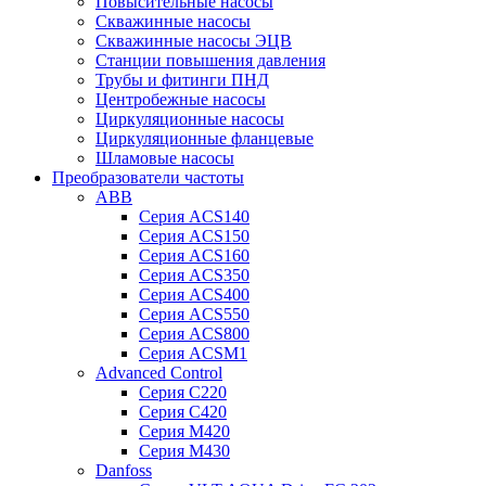
Повысительные насосы
Скважинные насосы
Скважинные насосы ЭЦВ
Станции повышения давления
Трубы и фитинги ПНД
Центробежные насосы
Циркуляционные насосы
Циркуляционные фланцевые
Шламовые насосы
Преобразователи частоты
ABB
Серия ACS140
Серия ACS150
Серия ACS160
Серия ACS350
Серия ACS400
Серия ACS550
Серия ACS800
Серия ACSM1
Advanced Control
Серия C220
Серия C420
Серия M420
Серия M430
Danfoss