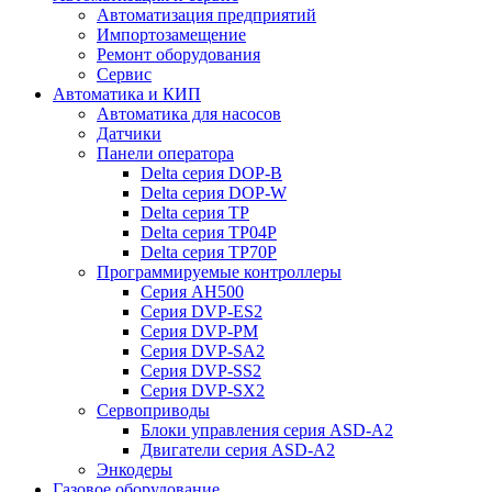
Автоматизация предприятий
Импортозамещение
Ремонт оборудования
Сервис
Автоматика и КИП
Автоматика для насосов
Датчики
Панели оператора
Delta серия DOP-B
Delta серия DOP-W
Delta серия TP
Delta серия TP04P
Delta серия TP70P
Программируемые контроллеры
Серия AH500
Серия DVP-ES2
Серия DVP-PM
Серия DVP-SA2
Серия DVP-SS2
Серия DVP-SX2
Сервоприводы
Блоки управления серия ASD-A2
Двигатели серия ASD-A2
Энкодеры
Газовое оборудование