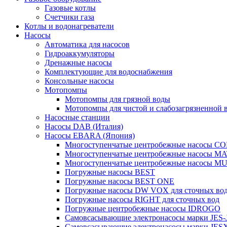
Газовые котлы
Счетчики газа
Котлы и водонагреватели
Насосы
Автоматика для насосов
Гидроаккумуляторы
Дренажные насосы
Комплектующие для водоснабжения
Консольные насосы
Мотопомпы
Мотопомпы для грязной воды
Мотопомпы для чистой и слабозагрязненной 
Насосные станции
Насосы DAB (Италия)
Насосы EBARA (Япония)
Многоступенчатые центробежные насосы 
Многоступенчатые центробежные насосы M
Многоступенчатые центробежные насосы M
Погружные насосы BEST
Погружные насосы BEST ONE
Погружные насосы DW VOX для сточных во
Погружные насосы RIGHT для сточных вод
Погружные центробежные насосы IDROGO
Самовсасывающие электронасосы марки JES-
Самовсасывающие электронасосы марки JES