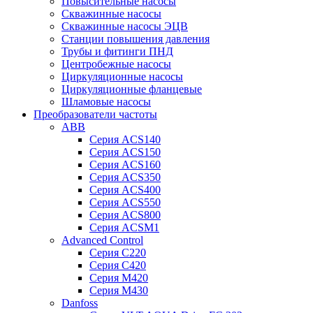
Повысительные насосы
Скважинные насосы
Скважинные насосы ЭЦВ
Станции повышения давления
Трубы и фитинги ПНД
Центробежные насосы
Циркуляционные насосы
Циркуляционные фланцевые
Шламовые насосы
Преобразователи частоты
ABB
Серия ACS140
Серия ACS150
Серия ACS160
Серия ACS350
Серия ACS400
Серия ACS550
Серия ACS800
Серия ACSM1
Advanced Control
Серия C220
Серия C420
Серия M420
Серия M430
Danfoss