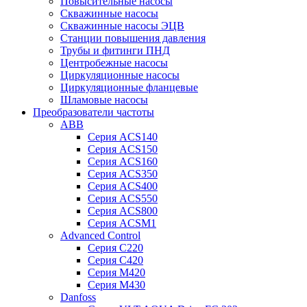
Повысительные насосы
Скважинные насосы
Скважинные насосы ЭЦВ
Станции повышения давления
Трубы и фитинги ПНД
Центробежные насосы
Циркуляционные насосы
Циркуляционные фланцевые
Шламовые насосы
Преобразователи частоты
ABB
Серия ACS140
Серия ACS150
Серия ACS160
Серия ACS350
Серия ACS400
Серия ACS550
Серия ACS800
Серия ACSM1
Advanced Control
Серия C220
Серия C420
Серия M420
Серия M430
Danfoss