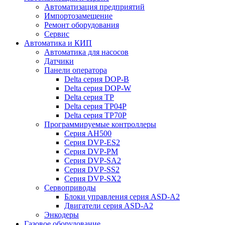
Автоматизация предприятий
Импортозамещение
Ремонт оборудования
Сервис
Автоматика и КИП
Автоматика для насосов
Датчики
Панели оператора
Delta серия DOP-B
Delta серия DOP-W
Delta серия TP
Delta серия TP04P
Delta серия TP70P
Программируемые контроллеры
Серия AH500
Серия DVP-ES2
Серия DVP-PM
Серия DVP-SA2
Серия DVP-SS2
Серия DVP-SX2
Сервоприводы
Блоки управления серия ASD-A2
Двигатели серия ASD-A2
Энкодеры
Газовое оборудование