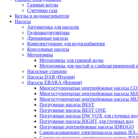
Газовые котлы
Счетчики газа
Котлы и водонагреватели
Насосы
Автоматика для насосов
Гидроаккумуляторы
Дренажные насосы
Комплектующие для водоснабжения
Консольные насосы
Мотопомпы
Мотопомпы для грязной воды
Мотопомпы для чистой и слабозагрязненной 
Насосные станции
Насосы DAB (Италия)
Насосы EBARA (Япония)
Многоступенчатые центробежные насосы 
Многоступенчатые центробежные насосы M
Многоступенчатые центробежные насосы M
Погружные насосы BEST
Погружные насосы BEST ONE
Погружные насосы DW VOX для сточных во
Погружные насосы RIGHT для сточных вод
Погружные центробежные насосы IDROGO
Самовсасывающие электронасосы марки JES-
Самовсасывающие электронасосы марки JES