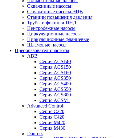
Повысительные насосы
Скважинные насосы
Скважинные насосы ЭЦВ
Станции повышения давления
Трубы и фитинги ПНД
Центробежные насосы
Циркуляционные насосы
Циркуляционные фланцевые
Шламовые насосы
Преобразователи частоты
ABB
Серия ACS140
Серия ACS150
Серия ACS160
Серия ACS350
Серия ACS400
Серия ACS550
Серия ACS800
Серия ACSM1
Advanced Control
Серия C220
Серия C420
Серия M420
Серия M430
Danfoss