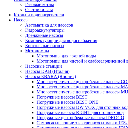
Газовые котлы
Счетчики газа
Котлы и водонагреватели
Насосы
Автоматика для насосов
Гидроаккумуляторы
Дренажные насосы
Комплектующие для водоснабжения
Консольные насосы
Мотопомпы
Мотопомпы для грязной воды
Мотопомпы для чистой и слабозагрязненной 
Насосные станции
Насосы DAB (Италия)
Насосы EBARA (Япония)
Многоступенчатые центробежные насосы 
Многоступенчатые центробежные насосы M
Многоступенчатые центробежные насосы M
Погружные насосы BEST
Погружные насосы BEST ONE
Погружные насосы DW VOX для сточных во
Погружные насосы RIGHT для сточных вод
Погружные центробежные насосы IDROGO
Самовсасывающие электронасосы марки JES-
Самовсасывающие электронасосы марки JES