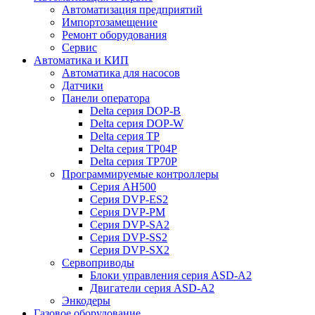
Автоматизация предприятий
Импортозамещение
Ремонт оборудования
Сервис
Автоматика и КИП
Автоматика для насосов
Датчики
Панели оператора
Delta серия DOP-B
Delta серия DOP-W
Delta серия TP
Delta серия TP04P
Delta серия TP70P
Программируемые контроллеры
Серия AH500
Серия DVP-ES2
Серия DVP-PM
Серия DVP-SA2
Серия DVP-SS2
Серия DVP-SX2
Сервоприводы
Блоки управления серия ASD-A2
Двигатели серия ASD-A2
Энкодеры
Газовое оборудование