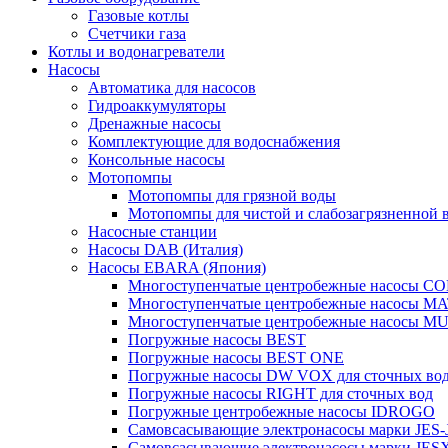
Газовые котлы
Счетчики газа
Котлы и водонагреватели
Насосы
Автоматика для насосов
Гидроаккумуляторы
Дренажные насосы
Комплектующие для водоснабжения
Консольные насосы
Мотопомпы
Мотопомпы для грязной воды
Мотопомпы для чистой и слабозагрязненной 
Насосные станции
Насосы DAB (Италия)
Насосы EBARA (Япония)
Многоступенчатые центробежные насосы 
Многоступенчатые центробежные насосы M
Многоступенчатые центробежные насосы M
Погружные насосы BEST
Погружные насосы BEST ONE
Погружные насосы DW VOX для сточных во
Погружные насосы RIGHT для сточных вод
Погружные центробежные насосы IDROGO
Самовсасывающие электронасосы марки JES-
Самовсасывающие электронасосы марки JES