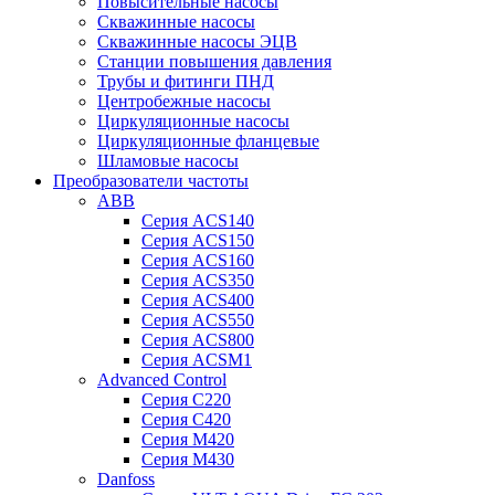
Повысительные насосы
Скважинные насосы
Скважинные насосы ЭЦВ
Станции повышения давления
Трубы и фитинги ПНД
Центробежные насосы
Циркуляционные насосы
Циркуляционные фланцевые
Шламовые насосы
Преобразователи частоты
ABB
Серия ACS140
Серия ACS150
Серия ACS160
Серия ACS350
Серия ACS400
Серия ACS550
Серия ACS800
Серия ACSM1
Advanced Control
Серия C220
Серия C420
Серия M420
Серия M430
Danfoss