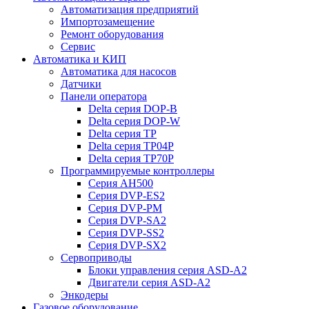
Автоматизация предприятий
Импортозамещение
Ремонт оборудования
Сервис
Автоматика и КИП
Автоматика для насосов
Датчики
Панели оператора
Delta серия DOP-B
Delta серия DOP-W
Delta серия TP
Delta серия TP04P
Delta серия TP70P
Программируемые контроллеры
Серия AH500
Серия DVP-ES2
Серия DVP-PM
Серия DVP-SA2
Серия DVP-SS2
Серия DVP-SX2
Сервоприводы
Блоки управления серия ASD-A2
Двигатели серия ASD-A2
Энкодеры
Газовое оборудование