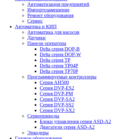
Автоматизация предприятий
Импортозамещение
Ремонт оборудования
Сервис
Автоматика и КИП
Автоматика для насосов
Датчики
Панели оператора
Delta серия DOP-B
Delta серия DOP-W
Delta серия TP
Delta серия TP04P
Delta серия TP70P
Программируемые контроллеры
Серия AH500
Серия DVP-ES2
Серия DVP-PM
Серия DVP-SA2
Серия DVP-SS2
Серия DVP-SX2
Сервоприводы
Блоки управления серия ASD-A2
Двигатели серия ASD-A2
Энкодеры
Газовое оборудование