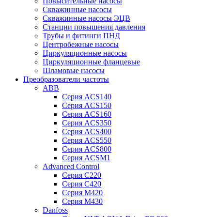
Повысительные насосы
Скважинные насосы
Скважинные насосы ЭЦВ
Станции повышения давления
Трубы и фитинги ПНД
Центробежные насосы
Циркуляционные насосы
Циркуляционные фланцевые
Шламовые насосы
Преобразователи частоты
ABB
Серия ACS140
Серия ACS150
Серия ACS160
Серия ACS350
Серия ACS400
Серия ACS550
Серия ACS800
Серия ACSM1
Advanced Control
Серия C220
Серия C420
Серия M420
Серия M430
Danfoss