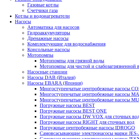
Газовые котлы
Счетчики газа
Котлы и водонагреватели
Насосы
Автоматика для насосов
Гидроаккумуляторы
Дренажные насосы
Комплектующие для водоснабжения
Консольные насосы
Мотопомпы
Мотопомпы для грязной воды
Мотопомпы для чистой и слабозагрязненной 
Насосные станции
Насосы DAB (Италия)
Насосы EBARA (Япония)
Многоступенчатые центробежные насосы 
Многоступенчатые центробежные насосы M
Многоступенчатые центробежные насосы M
Погружные насосы BEST
Погружные насосы BEST ONE
Погружные насосы DW VOX для сточных во
Погружные насосы RIGHT для сточных вод
Погружные центробежные насосы IDROGO
Самовсасывающие электронасосы марки JES-
Самовсасывающие электронасосы марки JES