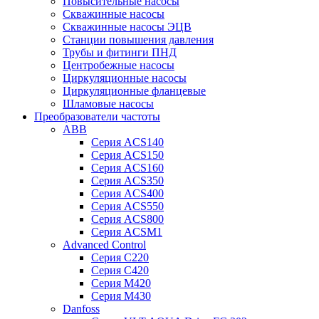
Повысительные насосы
Скважинные насосы
Скважинные насосы ЭЦВ
Станции повышения давления
Трубы и фитинги ПНД
Центробежные насосы
Циркуляционные насосы
Циркуляционные фланцевые
Шламовые насосы
Преобразователи частоты
ABB
Серия ACS140
Серия ACS150
Серия ACS160
Серия ACS350
Серия ACS400
Серия ACS550
Серия ACS800
Серия ACSM1
Advanced Control
Серия C220
Серия C420
Серия M420
Серия M430
Danfoss