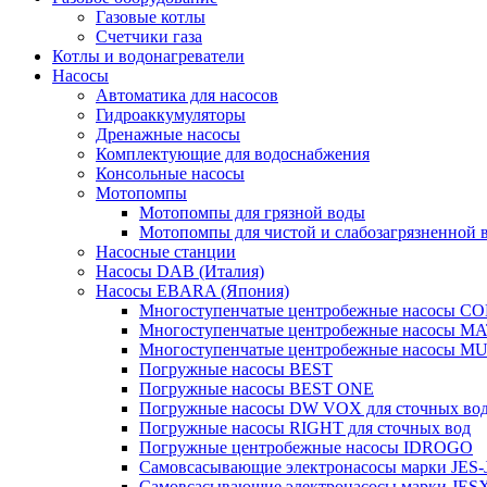
Газовые котлы
Счетчики газа
Котлы и водонагреватели
Насосы
Автоматика для насосов
Гидроаккумуляторы
Дренажные насосы
Комплектующие для водоснабжения
Консольные насосы
Мотопомпы
Мотопомпы для грязной воды
Мотопомпы для чистой и слабозагрязненной 
Насосные станции
Насосы DAB (Италия)
Насосы EBARA (Япония)
Многоступенчатые центробежные насосы 
Многоступенчатые центробежные насосы M
Многоступенчатые центробежные насосы M
Погружные насосы BEST
Погружные насосы BEST ONE
Погружные насосы DW VOX для сточных во
Погружные насосы RIGHT для сточных вод
Погружные центробежные насосы IDROGO
Самовсасывающие электронасосы марки JES-
Самовсасывающие электронасосы марки JES