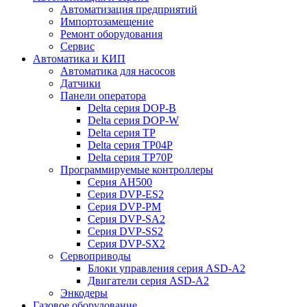
Автоматизация предприятий
Импортозамещение
Ремонт оборудования
Сервис
Автоматика и КИП
Автоматика для насосов
Датчики
Панели оператора
Delta серия DOP-B
Delta серия DOP-W
Delta серия TP
Delta серия TP04P
Delta серия TP70P
Программируемые контроллеры
Серия AH500
Серия DVP-ES2
Серия DVP-PM
Серия DVP-SA2
Серия DVP-SS2
Серия DVP-SX2
Сервоприводы
Блоки управления серия ASD-A2
Двигатели серия ASD-A2
Энкодеры
Газовое оборудование